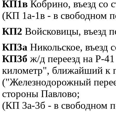
КП1в
Кобрино, въезд со 
(КП 1а-1в - в свободном п
КП2
Войсковицы, въезд п
КП3а
Никольское, въезд 
КП3б
ж/д переезд на Р-41
километр", ближайший к п
("Железнодорожный перее
стороны Павлово;
(КП 3а-3б - в свободном 