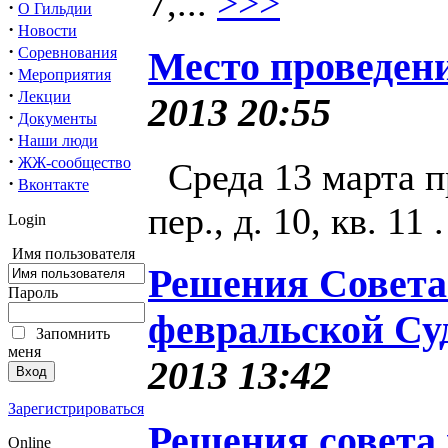
7,...
>>>
·
О Гильдии
·
Новости
·
Соревнования
Место проведен
·
Мероприятия
·
Лекции
2013 20:55
·
Документы
·
Наши люди
·
ЖЖ-сообщество
Среда 13 марта п
·
Вконтакте
пер., д. 10, кв. 11
Login
Имя пользователя
Решения Совета
Пароль
февральской Су
Запомнить
меня
2013 13:42
Зарегистрироваться
Решения совета
Online