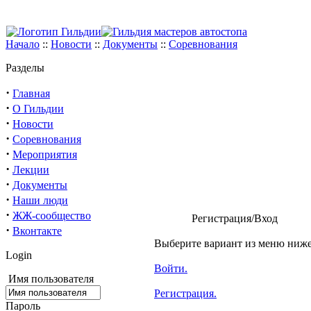
Начало
::
Новости
::
Документы
::
Соревнования
Разделы
·
Главная
·
О Гильдии
·
Новости
·
Соревнования
·
Мероприятия
·
Лекции
·
Документы
·
Наши люди
·
ЖЖ-сообщество
Регистрация/Вход
·
Вконтакте
Выберите вариант из меню ниже
Login
Войти.
Имя пользователя
Регистрация.
Пароль