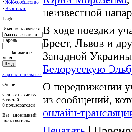
·
ЖЖ-сообщество
·
Вконтакте
неизвестной напа
Login
В ходе поездки уч
Имя пользователя
Брест, Львов и др
Пароль
Западной Украины,
Запомнить
меня
Белорусскую Эльб
Зарегистрироваться
О передвижении у
Online
Сейчас на сайте:
из сообщений, кот
6 гостей
0 пользователей
онлайн-трансляци
Вы - анонимный
пользователь.
Печатать
| Просмот