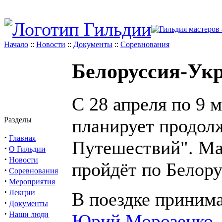
Начало
::
Новости
::
Документы
::
Соревнования
Белоруссия-Ук
С 28 апреля по 9 
планирует продол
Разделы
·
Главная
Путешествий". Ма
·
О Гильдии
·
Новости
пройдёт по Белору
·
Соревнования
·
Мероприятия
·
Лекции
В поездке приним
·
Документы
·
Наши люди
Юрий Морозенко