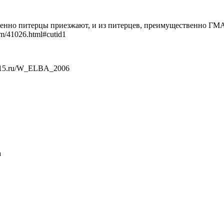
венно питерцы приезжают, и из питерцев, преимущественно ГМ
om/41026.html#cutid1
2.h15.ru/W_ELBA_2006
а