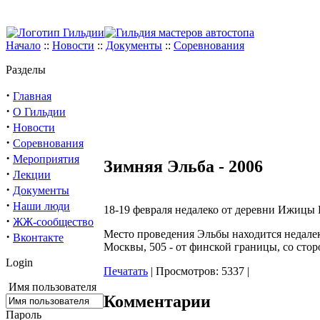
Начало
::
Новости
::
Документы
::
Соревнования
Разделы
·
Главная
·
О Гильдии
·
Новости
·
Соревнования
·
Мероприятия
Зимняя Эльба - 2006
·
Лекции
·
Документы
·
Наши люди
18-19 февраля недалеко от деревни Ижицы 
·
ЖЖ-сообщество
Место проведения Эльбы находится недалек
·
Вконтакте
Москвы, 505 - от финской границы, со стор
Login
Печатать
| Просмотров: 5337 |
Имя пользователя
Комментарии
Пароль