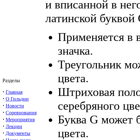
и вписанной в нег
латинской буквой 
Применяется в 
значка.
Треугольник мо
цвета.
Разделы
Штриховая поло
·
Главная
·
О Гильдии
серебряного цве
·
Новости
·
Соревнования
Буква G может 
·
Мероприятия
·
Лекции
цвета.
·
Документы
·