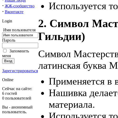
Наши люди
Используется т
·
ЖЖ-сообщество
·
Вконтакте
2. Символ Маст
Login
Имя пользователя
Гильдии)
Пароль
Символ Мастерства
Запомнить
меня
латинская буква М
Зарегистрироваться
Применяется в 
Online
Сейчас на сайте:
Hашивка делает
6 гостей
0 пользователей
материала.
Вы - анонимный
пользователь.
Используется т