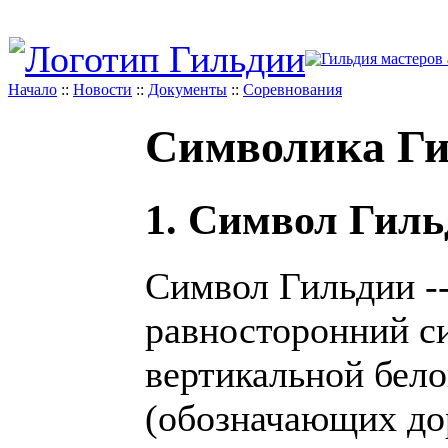
Начало
::
Новости
::
Документы
::
Соревнования
Символика Г
1. Символ Гил
Символ Гильдии -
равносторонний си
вертикальной бел
(обозначающих до