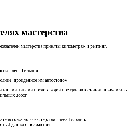
елях мастерства
оказателей мастерства приняты километраж и рейтинг.
пыта члена Гильдии.
ояние, пройденное им автостопом.
 иными лицами после каждой поездки автостопом, причем значе
бильных дорог.
атель гоночного мастерства члена Гильдии.
с п. 3 данного положения.