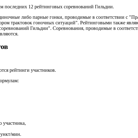
там последних 12 рейтинговых соревнований Гильдии.
одиночные либо парные гонки, проводимые в соответствии с "П
ором трактовок гоночных ситуаций". Рейтинговыми также являю
соревнований Гильдии". Соревнования, проводимые в соответс
вляются.
гов
тся рейтинги участников.
ормулам:
о участника,
пункт/мин.