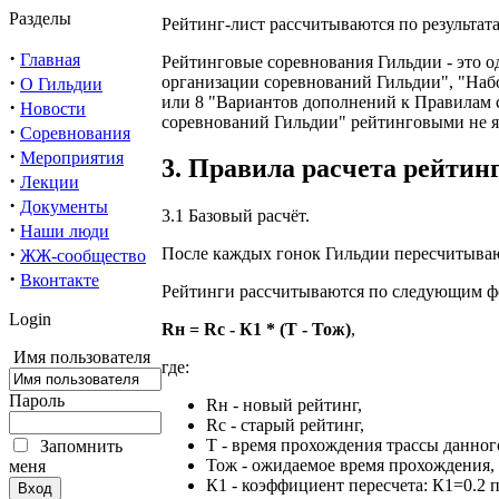
Разделы
Рейтинг-лист рассчитываются по результа
·
Главная
Рейтинговые соревнования Гильдии - это 
·
организации соревнований Гильдии", "Hаб
О Гильдии
или 8 "Вариантов дополнений к Правилам 
·
Новости
соревнований Гильдии" рейтинговыми не я
·
Соревнования
·
Мероприятия
3. Правила расчета рейтин
·
Лекции
·
Документы
3.1 Базовый расчёт.
·
Наши люди
·
После каждых гонок Гильдии пересчитываю
ЖЖ-сообщество
·
Вконтакте
Рейтинги рассчитываются по следующим ф
Login
Rн = Rс - К1 * (Т - Тож)
,
Имя пользователя
где:
Пароль
Rн - новый рейтинг,
Rс - старый рейтинг,
T - время прохождения трассы данног
Запомнить
Тож - ожидаемое время прохождения,
меня
К1 - коэффициент пересчета: К1=0.2 