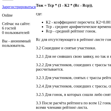
Тож = Тср * (1 - К2 * (Rс - Rср))
,
Зарегистрироваться
где:
Online
К2 - коэффициент пересчета: К2=0.00
Сейчас на сайте:
Тср - среднее арифметическое времен
6 гостей
Rср - средний рейтинг гонок.
0 пользователей
Rс для отсутствующего в рейтинг-листе го
Вы - анонимный
пользователь.
3.2 Сошедшие и снятые участники.
3.2.1 Для не снявших свою заявку, но так 
3.2.2 Для участников, сошедших с трассы т
рассчитывается.
3.2.3 Для участников, снятых с трассы рейт
3.2.4 Для участников, сошедших с трассы,
3.2.5 Для гонок, в которых сошли либо сня
3.3 После расчёта рейтинга по всем 12 гон
всеми членами рейтинг-листа.