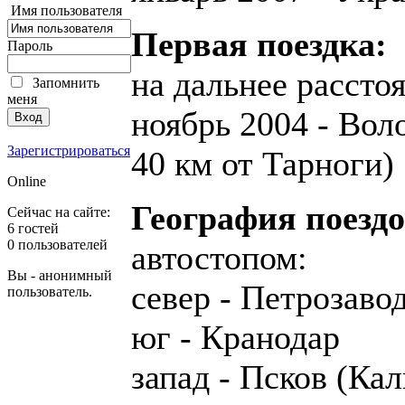
Имя пользователя
Первая поездка:
Пароль
на дальнее расстоя
Запомнить
меня
ноябрь 2004 - Вол
Зарегистрироваться
40 км от Тарноги)
Online
География поездо
Сейчас на сайте:
6 гостей
0 пользователей
автостопом:
Вы - анонимный
север - Петрозаво
пользователь.
юг - Кранодар
запад - Псков (Ка