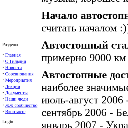
Начало автостоп
считать началом :)
Автостопный ста
Разделы
примерно 9000 км 
·
Главная
·
О Гильдии
·
Новости
Автостопные дос
·
Соревнования
·
Мероприятия
наиболее значимы
·
Лекции
·
Документы
июль-август 2006 
·
Наши люди
·
ЖЖ-сообщество
сентябрь 2006 - Б
·
Вконтакте
январь 2007 - Укр
Login