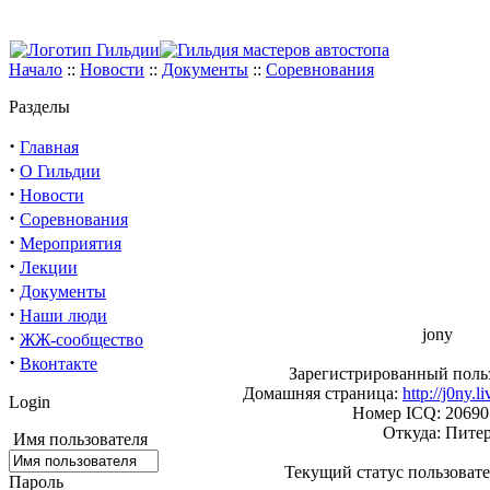
Начало
::
Новости
::
Документы
::
Соревнования
Разделы
·
Главная
·
О Гильдии
·
Новости
·
Соревнования
·
Мероприятия
·
Лекции
·
Документы
·
Наши люди
jony
·
ЖЖ-сообщество
·
Вконтакте
Зарегистрированный польз
Домашняя страница:
http://j0ny.l
Login
Номер ICQ: 20690
Откуда: Пите
Имя пользователя
Текущий статус пользоват
Пароль