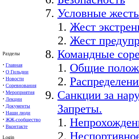
Условные жест
Жест экстрен
Жест предупр
Командные сор
Разделы
Общие полож
·
Главная
·
О Гильдии
Распределени
·
Новости
·
Соревнования
Санкции за нар
·
Мероприятия
·
Лекции
Запреты.
·
Документы
·
Наши люди
Hепрохожден
·
ЖЖ-сообщество
·
Вконтакте
Hеспортивное
Login